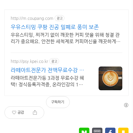
http://m.coupang.com
광고
우유스티밍 쿠팡 진공 밀폐로 풍미 보존
우유스티밍, 찌꺼기 없이 깨끗한 커피 맛을 위해 청결 관
리가 중요해요. 안전한 세척제로 커피머신을 깨끗하게!
와우회원 무제한 무료배송.
http://psy.kpei.co.kr
광고
라떼아트전문가 전액무료수강 라
떼아트전문가 자격증
라떼아트전문가등 3과정 무료수강 혜
택! 정식등록자격증, 온라인강의 1급
+2급 동시취득, 취업정보 제공, 자체
스튜디오 촬영 영상제작!
구독하기
공감