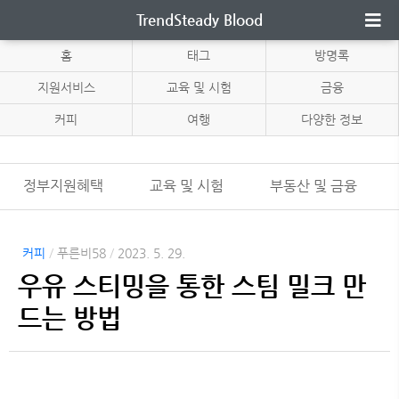
TrendSteady Blood
홈
태그
방명록
지원서비스
교육 및 시험
금융
커피
여행
다양한 정보
정부지원혜택
교육 및 시험
부동산 및 금융
커피
/
푸른비58
/
2023. 5. 29.
우유 스티밍을 통한 스팀 밀크 만
드는 방법