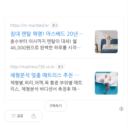
https://m.marsbed.kr
광고
침대 렌탈 혁명! 마스베드 20년
품질보장 서비스
혼수부터 이사까지 렌탈이 대세! 월
46,000원으로 완벽한 하루를 시작해
보세요! 마스베드 배송팀 직접 이전설
치 서비스
http://mattress730.co.kr
광고
체형분석 맞춤 매트리스 추천 바
디센서 데이터 과학적 진단
체형별,허리,어깨,목 통증 부위별 매트
리스, 체형분석 바디센서 측정후 매트
리스추천 템퍼매트리스! 국제공인 체
형분석가와 디테일 상담/체험 후 선택
구독하기
해보세요!
공감