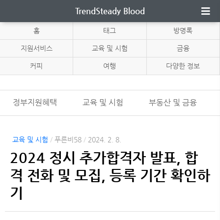
TrendSteady Blood
홈
태그
방명록
지원서비스
교육 및 시험
금융
커피
여행
다양한 정보
정부지원혜택
교육 및 시험
부동산 및 금융
교육 및 시험
/
푸른비58
/
2024. 2. 8.
2024 정시 추가합격자 발표, 합
격 전화 및 모집, 등록 기간 확인하
기