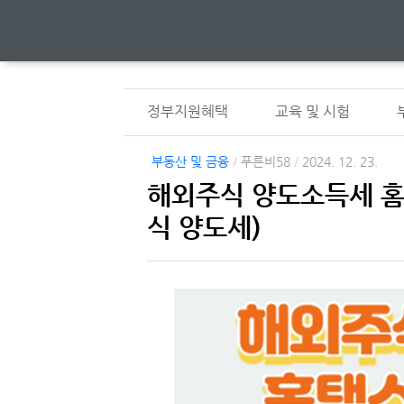
정부지원혜택
교육 및 시험
부동산 및 금융
/
푸른비58
/
2024. 12. 23.
해외주식 양도소득세 홈
식 양도세)