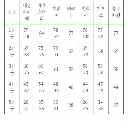
대성
메가
유웨
EBS
진학
이투
종로
등급
마이
스터
이
i
사
스
학원
맥
디
1등
79-
78-
78-
77-
84
77
77
급
100
79
100
78
2등
69-
75-
70-
69-
69
68
69
급
83
76
71
78
3등
60-
66-
58-
58-
61
59
58
급
75
67
70
59
4등
45-
54-
48-
44-
47-
46
44
급
67
55
49
59
48
5등
28-
35-
30-
26-
34-
28
27
급
51
36
31
45
35