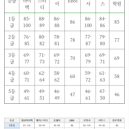
등급
마이
스터
EBSi
이
사
스
학원
맥
디
1등
85-
88-
86-
86-
84-
86
85
급
100
89
88
100
86
2등
76-
80-
78-
77-
79-
78
77
급
85
82
81
87
80
3등
69-
71-
69-
69-
69-
70
69
급
77
73
72
79
71
4등
60-
62-
58-
59-
61-
60
58
급
71
64
62
72
63
5등
49-
49-
46-
46-
47-
47
46
급
61
51
49
61
50