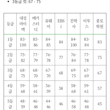
3등급 컷: 67 - 75
대성
메가
유웨
EBS
진학
이투
종로
등급
마이
스터
이
i
사
스
학원
맥
디
1등
83-
85-
84-
84-
83-
84
83
급
100
86
85
100
84
2등
75-
77-
76-
76-
77-
77
75
급
82
79
78
84
78
3등
68-
68-
67-
69-
67-
68
67
급
75
70
70
75
69
4등
59-
58-
56-
58-
59-
58
57
급
68
61
59
68
61
5등
48-
46-
44-
46-
46-
46
45
급
59
48
46
58
48