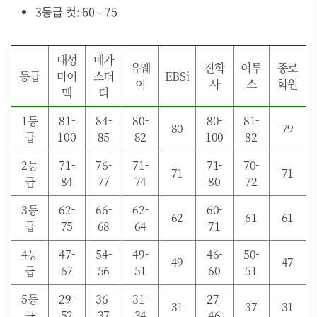
3등급 컷: 60 - 75
대성
메가
유웨
진학
이투
종로
등급
마이
스터
EBSi
이
사
스
학원
맥
디
1등
81-
84-
80-
80-
81-
80
79
급
100
85
82
100
82
2등
71-
76-
71-
71-
70-
71
71
급
84
77
74
80
72
3등
62-
66-
62-
60-
62
61
61
급
75
68
64
71
4등
47-
54-
49-
46-
50-
49
47
급
67
56
51
60
51
5등
29-
36-
31-
27-
31
37
31
급
52
37
34
46