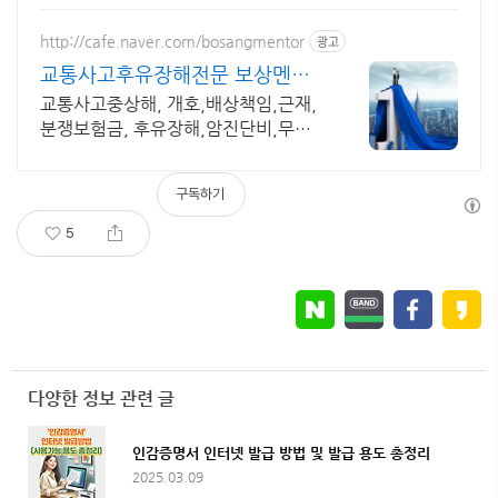
http://cafe.naver.com/bosangmentor
광고
교통사고후유장해전문 보상멘토
교통사고 중상해 보험분쟁해결
교통사고중상해, 개호,배상책임,근재,
분쟁보험금, 후유장해,암진단비,무료
상담
구독하기
5
다양한 정보 관련 글
인감증명서 인터넷 발급 방법 및 발급 용도 총정리
2025.03.09