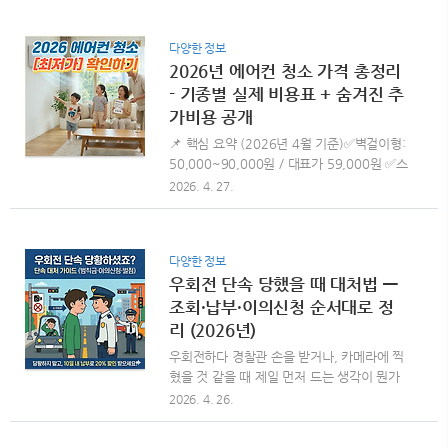
의 차이입니다. 견적서에는 분명 '기본요금'만
해세척: 벽걸이 59,000원·스탠..
적혀 있었는데, 작업 당일에는 출장비, 주말
다양한 정보
할증, 실외기 추가, 곰팡이 제거 비용까지 줄
2026년 에어컨 청소 가격 총정리
줄이 더해집니다. 2026년 기준 에어컨 청소
업체가 청구하는 모든 추가비용 항목을 금액·
- 기종별 실제 비용표 + 숨겨진 추
발생 조건·정당성까지 분석해 드리며, 견적 받
가비용 공개
을 때 반드시 물어봐야 할 체크리스트까지 정
📌 핵심 요약 (2026년 4월 기준)✅벽걸이형:
리했습니다. 끝까지 읽으시고 평균 3만 원 이
50,000~90,000원 / 대표가 59,000원 ✅스
상을 절약하세요1 📌 한눈에 보는 핵심 정리
탠드형: 100,000~160,000원 / 대표가
2026. 4. 27.
✅ 기본요금 외 추가비용은 최소 5천 원 ~ 최
94,500원 ✅시스템 4way:
대 8만 원까지 발생✅ 가장 흔한 항목: 주말
110,000~180,000원 / 대표가 118,500원
할증(1~2만), 실외기 추가(3~5만..
✅출장비·주말 할증·실외기 추가 청소 등 평균
다양한 정보
1~5만원의 숨겨진 비용 발생 가능에어컨 청
우회전 단속 당했을 때 대처법 —
소, 지금 안 하면 생기는 3가지 문제 여름이
다가오면 가장 먼저 떠오르는 고민이 바로 에
조회·납부·이의신청 순서대로 정
어컨 청소입니다. 청소를 미루면 단순히 "냄
리 (2026년)
새 좀 나는 정도"로 끝나지 않습니다. 실제로
우회전하다 경찰관 손을 받거나, 카메라에 찍
1년 이상 청소하지 않은 에어컨 내부에는 곰
혔을 것 같을 때 제일 먼저 드는 생각이 뭔가
팡이, 먼지, 세균이 수만 마리 단위로 번식한
요?"어떻게 해야 하지?", "얼마 내야 하지?",
2026. 4. 26.
다는 환경부 조사 결과도 있습니다. 아래 3가
"이의신청하면 안 내도 되나?" 당황스러운 마
지는 청소를 미뤘을 때 실제로 발생하는 가장
음 이해해요. 이 글에서 단속 직후부터 이의신
흔한 문제입니다. ..