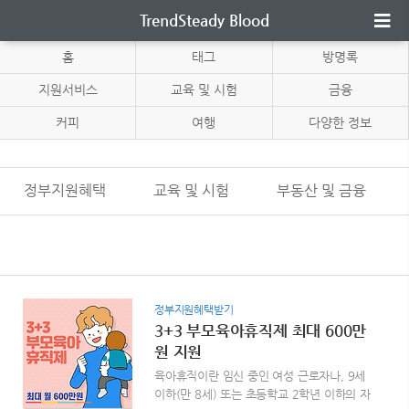
TrendSteady Blood
홈
태그
방명록
지원서비스
교육 및 시험
금융
커피
여행
다양한 정보
정부지원혜택
교육 및 시험
부동산 및 금융
정부지원혜택받기
3+3 부모육아휴직제 최대 600만
원 지원
육아휴직이란 임신 중인 여성 근로자나, 9세
이하(만 8세) 또는 초등학교 2학년 이하의 자