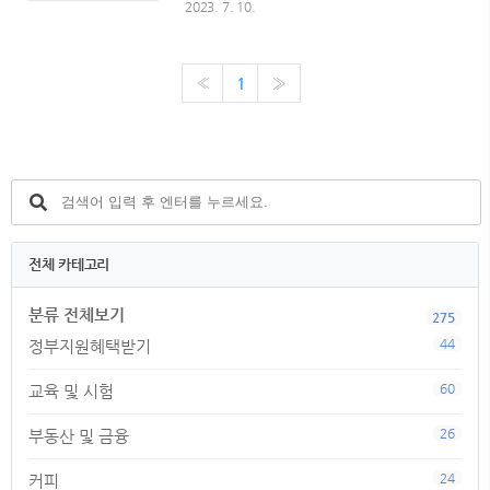
녀가 있는 근로자의 육아부담을 줄이기 위해
2023. 7. 10.
서 신청 및 사용하는 휴직입니다. 1. 육아휴
직기간 자녀 한 명당 1년간 사용할 수 있으
며 최대 2회에 나눠서 쓸 수 있음(2명이면 2
«
1
»
년)부모 모두 일을 하고 있다면 한 자녀에 대
해서 엄마도 1년, 아빠도 1년 사용 가능할 뿐
만 아니라 동시에도 가능임신 중에도 육아휴
직이 가능하며 이 경우는 횟수 제한 없이 분할
하여 사용 가능 2. 지급액 육아 휴직기간(1년
이내)에 대하여 통상임금의 80%(최대: 150
만원/월, 최소 70만원/월)를 지급단, 지급액
중 25%는 휴직기간이 아니라 직장에 복귀한
전체 카테고리
후 6개월 후에 합산하여 일시불로 지급 3. 지
급 특례 1) 3+3 부모..
분류 전체보기
275
44
정부지원혜택받기
60
교육 및 시험
26
부동산 및 금융
24
커피