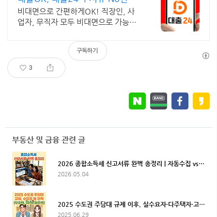
대출가능!
비대면으로 간편하게OK! 직장인, 사
업자, 무직자 모두 비대면으로 가능한
대출24 누구보다 빠르게 남들과는 다
르게 대출가능한 이곳! 대출24
구독하기
3
부동산 및 금융 관련 글
2026 종합소득세 신고서류 완벽 총정리 | 자동수집 vs 직접준비 체크리스트
2026.05.04
2025 수도권 주담대 규제 이후, 실수요자·다주택자·고가주택 소유자의 생존 전략
2025.06.29