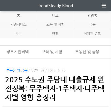
TrendSteady Blood
홈
태그
방명록
지원서비스
교육 및 시험
금융
커피
여행
다양한 정보
정부지원혜택
교육 및 시험
부동산 및 금융
부동산 및 금융
/
푸른비58
/
2025. 6. 29.
2025 수도권 주담대 대출규제 완
전정복: 무주택자·1주택자·다주택
자별 영향 총정리